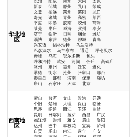
长治
阳泉
朔州
大同
太原
新泰
邹城
滕州
乳山
荣成
文登
招远
莱州
莱阳
龙口
寿光
诸城
青州
高密
莱西
平度
即墨
胶南
胶州
菏泽
莱芜
枣庄
威海
滨州
泰安
华北地
济宁
临沂
日照
烟台
潍坊
区
淄博
东营
德州
聊城
青岛
兴安盟
锡林浩特
乌兰浩特
巴彦淖尔
乌兰察布
通辽
呼伦贝尔
赤峰
乌海
鄂尔多斯
包头
呼和浩特
武安
河间
任丘
高碑店
涿州
定州
霸州
迁安
遵化
承德
衡水
沧州
张家口
邢台
秦皇岛
邯郸
济南
保定
廊坊
唐山
石家庄
天津
北京
蒙自
普洱
文山
景洪
开远
个旧
楚雄
大理
保山
临沧
思茅
昭通
丽江
玉溪
曲靖
昆明
日喀则
拉萨
西昌
广汉
西南地
都江堰
崇州
雅安
眉山
资阳
区
达州
巴中
攀枝花
宜宾
泸州
自贡
乐山
内江
遂宁
广安
南充
德阳
广元
绵阳
成都