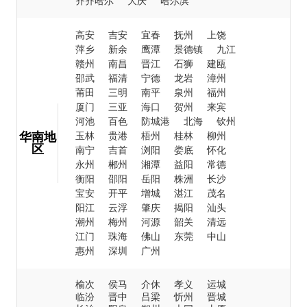
齐齐哈尔
大庆
哈尔滨
高安
吉安
宜春
抚州
上饶
萍乡
新余
鹰潭
景德镇
九江
赣州
南昌
晋江
石狮
建瓯
邵武
福清
宁德
龙岩
漳州
莆田
三明
南平
泉州
福州
厦门
三亚
海口
贺州
来宾
河池
百色
防城港
北海
钦州
华南地
玉林
贵港
梧州
桂林
柳州
区
南宁
吉首
浏阳
娄底
怀化
永州
郴州
湘潭
益阳
常德
衡阳
邵阳
岳阳
株洲
长沙
宝安
开平
增城
湛江
茂名
阳江
云浮
肇庆
揭阳
汕头
潮州
梅州
河源
韶关
清远
江门
珠海
佛山
东莞
中山
惠州
深圳
广州
榆次
侯马
介休
孝义
运城
临汾
晋中
吕梁
忻州
晋城