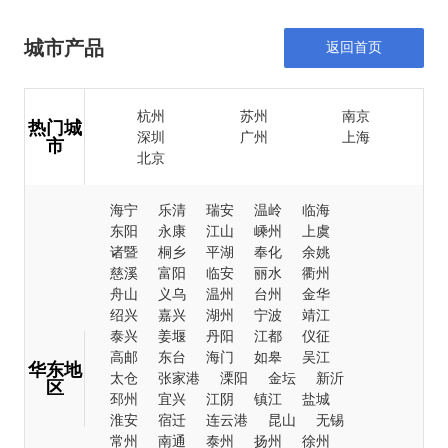
城市产品
返回首页
杭州
苏州
南京
热门城
深圳
广州
上海
市
北京
海宁
乐清
瑞安
温岭
临海
东阳
永康
江山
嵊州
上虞
诸暨
桐乡
平湖
奉化
余姚
慈溪
富阳
临安
丽水
衢州
舟山
义乌
温州
台州
金华
绍兴
嘉兴
湖州
宁波
靖江
泰兴
姜堰
丹阳
江都
仪征
高邮
东台
海门
如皋
吴江
华东地
太仓
张家港
溧阳
金坛
新沂
区
邳州
宜兴
江阴
镇江
盐城
淮安
宿迁
连云港
昆山
无锡
常州
南通
泰州
扬州
徐州