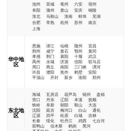
池州
宣城
亳州
六安
宿州
阜阳
滁州
黄山
安庆
铜陵
淮北
马鞍山
淮南
蚌埠
芜湖
合肥
常熟
杭州
苏州
南京
上海
恩施
潜江
仙桃
随州
宜昌
荆州
咸宁
黄石
鄂州
黄冈
孝感
荆门
襄阳
十堰
武汉
华中地
禹州
永城
济源
信阳
驻马店
区
周口
商丘
南阳
三门峡
漯河
许昌
濮阳
焦作
鹤壁
安阳
平顶山
开封
新乡
洛阳
郑州
海城
瓦房店
葫芦岛
锦州
盘锦
营口
丹东
辽阳
本溪
抚顺
铁岭
阜新
朝阳
鞍山
大连
东北地
沈阳
延吉
梅河口
白山
通化
区
辽源
四平
松原
白城
吉林
长春
绥化
牡丹江
鸡西
七台河
双鸭山
佳木斯
鹤岗
黑河